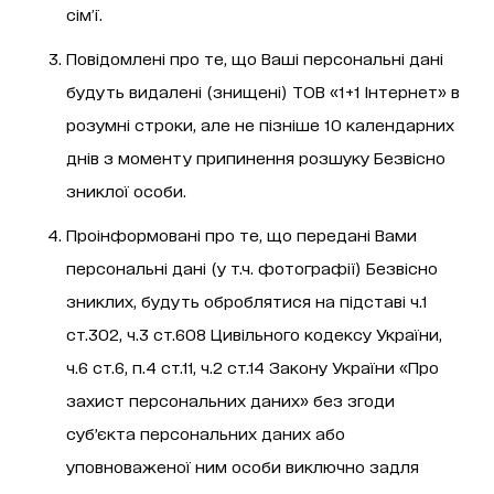
сім’ї.
Повідомлені про те, що Ваші персональні дані
будуть видалені (знищені) ТОВ «1+1 Інтернет» в
розумні строки, але не пізніше 10 календарних
днів з моменту припинення розшуку Безвісно
зниклої особи.
Проінформовані про те, що передані Вами
персональні дані (у т.ч. фотографії) Безвісно
зниклих, будуть оброблятися на підставі ч.1
ст.302, ч.3 ст.608 Цивільного кодексу України,
ч.6 ст.6, п.4 ст.11, ч.2 ст.14 Закону України «Про
захист персональних даних» без згоди
суб’єкта персональних даних або
уповноваженої ним особи виключно задля