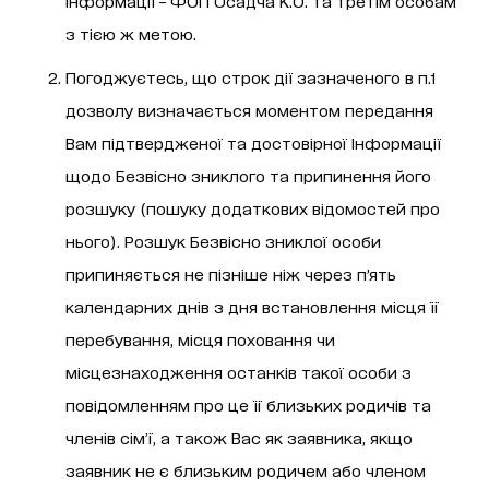
інформації – ФОП Осадча К.О. та третім особам
з тією ж метою.
Погоджуєтесь, що строк дії зазначеного в п.1
дозволу визначається моментом передання
Вам підтвердженої та достовірної Інформації
щодо Безвісно зниклого та припинення його
розшуку (пошуку додаткових відомостей про
нього). Розшук Безвісно зниклої особи
припиняється не пізніше ніж через п’ять
календарних днів з дня встановлення місця її
перебування, місця поховання чи
місцезнаходження останків такої особи з
повідомленням про це її близьких родичів та
членів сім’ї, а також Вас як заявника, якщо
заявник не є близьким родичем або членом